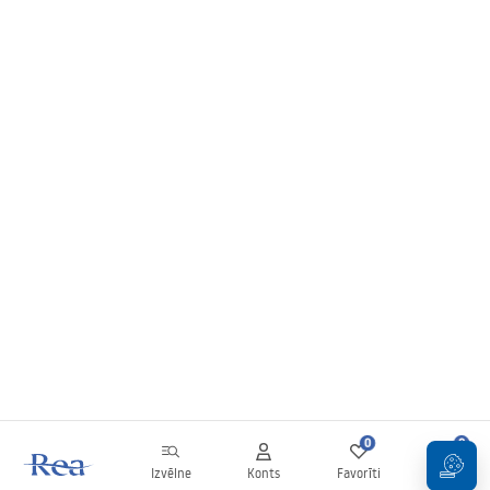
0
0
Izvēlne
Konts
Favorīti
Grozs