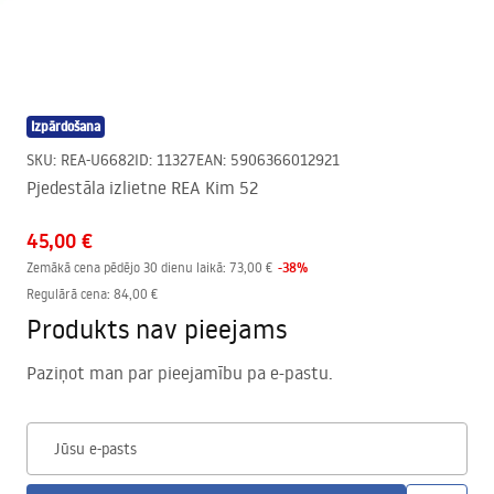
Izpārdošana
SKU
:
REA-U6682
ID
:
11327
EAN
:
5906366012921
Pjedestāla izlietne REA Kim 52
45,00 €
-
38
%
Zemākā cena pēdējo 30 dienu laikā:
73,00 €
Regulārā cena
:
84,00 €
Produkts nav pieejams
Paziņot man par pieejamību pa e-pastu.
Jūsu e-pasts