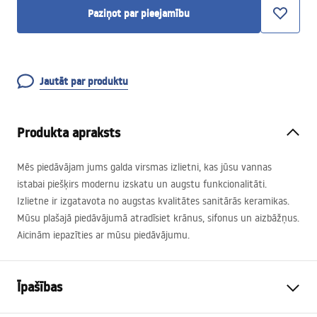
Paziņot par pieejamību
Jautāt par produktu
Produkta apraksts
Mēs piedāvājam jums galda virsmas izlietni, kas jūsu vannas
istabai piešķirs modernu izskatu un augstu funkcionalitāti.
Izlietne ir izgatavota no augstas kvalitātes sanitārās keramikas.
Mūsu plašajā piedāvājumā atradīsiet krānus, sifonus un aizbāžņus.
Aicinām iepazīties ar mūsu piedāvājumu.
Īpašības