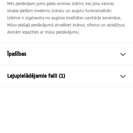
Mēs piedāvājam jums galda virsmas izlietni, kas jūsu vannas
istabai piešķirs modernu izskatu un augstu funkcionalitāti.
Izlietne ir izgatavota no augstas kvalitātes sanitārās keramikas.
Mūsu plašajā piedāvājumā atradīsiet krānus, sifonus un aizbāžņus.
Aicinām iepazīties ar mūsu piedāvājumu.
Īpašības
Uzstādīšanas veids
Virs virsmasas
Lejupielādējamie faili (1)
Materiāls
Santehnikas keramika
Krāsa
Balts
Garantijas noteikumi
Apdare
Spīdīgs
Warranty_Terms_and_Conditions_Basins_-_5.pdf
Garums
575
mm
Platums
280
mm
Augstums
125
mm