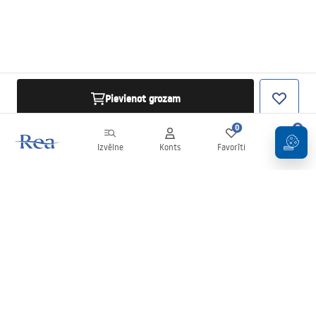
Pievienot grozam
0
0
Izvēlne
Konts
Favorīti
Grozs
Biļetens
Esiet informēti par jaunumiem un akcijām!