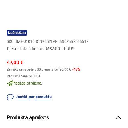
Izpārdošana
SKU
:
BAS-U1010
ID
:
12062
EAN
:
5902557365517
Pjedestāla izlietne BASARO EURUS
47,00 €
-
48
%
Zemākā cena pēdējo 30 dienu laikā:
90,00 €
Regulārā cena
:
90,00 €
Piegāde otrdiena.
Jautāt par produktu
Produkta apraksts