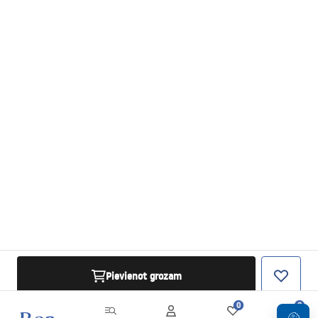
Pievienot grozam
0
0