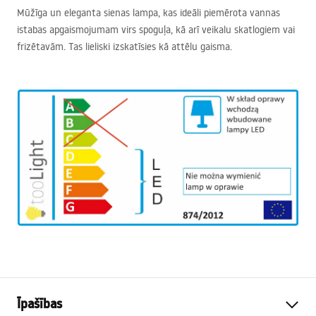
Mūžīga un eleganta sienas lampa, kas ideāli piemērota vannas
istabas apgaismojumam virs spoguļa, kā arī veikalu skatlogiem vai
frizētavām. Tas lieliski izskatīsies kā attēlu gaisma.
Īpašības