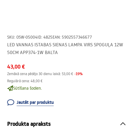
SKU
:
OSW-05004
ID
:
4825
EAN
:
5902557346677
LED VANNAS ISTABAS SIENAS LAMPA VIRS SPOGUĻA 12W
50CM APP374-1W BALTA
43,00 €
-
19
%
Zemākā cena pēdējo 30 dienu laikā:
53,00 €
Regulārā cena
:
48,00 €
Sūtīšana šodien.
Jautāt par produktu
Produkta apraksts