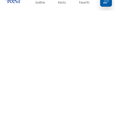
Izvēlne
Konts
Favorīti
Grozs
Biļetens
Esiet informēti par jaunumiem un akcijām!
Pierakstīties
Ievadot un apstiprinot savus datus, jūs piekrītat saņemt biļetenu
saskaņā ar noteikumiem, kas noteikti
Noteikumos
.