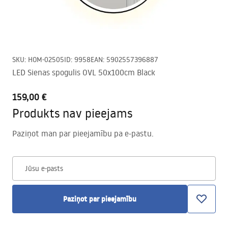
SKU
:
HOM-02505
ID
:
9958
EAN
:
5902557396887
LED Sienas spogulis OVL 50x100cm Black
159,00 €
Produkts nav pieejams
Paziņot man par pieejamību pa e-pastu.
Jūsu e-pasts
Paziņot par pieejamību