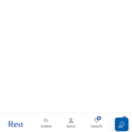
0
0
Izvēlne
Konts
Favorīti
Grozs