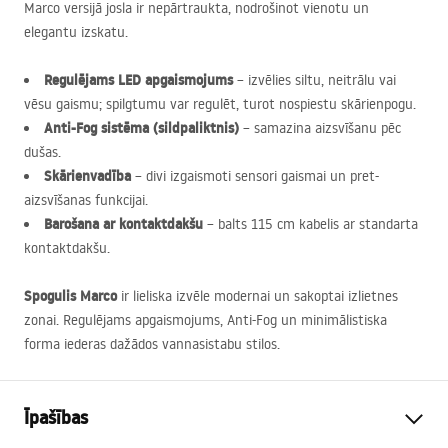
Marco versijā josla ir nepārtraukta, nodrošinot vienotu un
elegantu izskatu.
Regulējams
LED
apgaismojums
– izvēlies siltu, neitrālu vai
vēsu gaismu; spilgtumu var regulēt, turot nospiestu skārienpogu.
Anti-Fog sistēma (sildpaliktnis)
– samazina aizsvīšanu pēc
dušas.
Skārienvadība
– divi izgaismoti sensori gaismai un pret-
aizsvīšanas funkcijai.
Barošana ar kontaktdakšu
– balts 115 cm kabelis ar standarta
kontaktdakšu.
Spogulis Marco
ir lieliska izvēle modernai un sakoptai izlietnes
zonai. Regulējams apgaismojums, Anti-Fog un minimālistiska
forma iederas dažādos vannasistabu stilos.
Īpašības