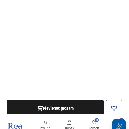
Pievienot grozam
0
0
Izvēlne
Konts
Favorīti
Grozs