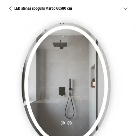
LED sienas spogulis Marco 60x80 cm