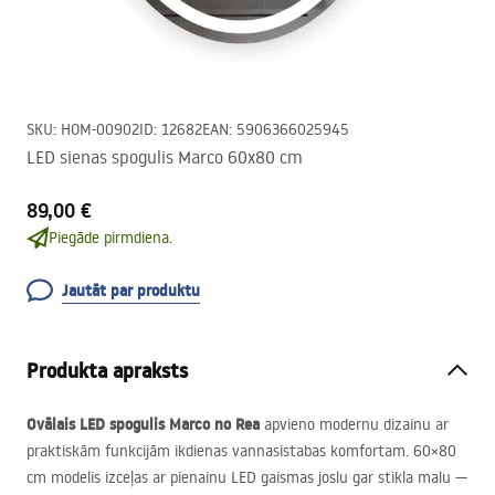
SKU
:
HOM-00902
ID
:
12682
EAN
:
5906366025945
LED sienas spogulis Marco 60x80 cm
89,00 €
Piegāde pirmdiena.
Jautāt par produktu
Produkta apraksts
Ovālais
LED
spogulis Marco no Rea
apvieno modernu dizainu ar
praktiskām funkcijām ikdienas vannasistabas komfortam. 60×80
cm modelis izceļas ar pienainu
LED
gaismas joslu gar stikla malu —