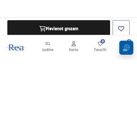
Pievienot grozam
0
0
Izvēlne
Konts
Favorīti
Grozs
Biļetens
Esiet informēti par jaunumiem un akcijām!
Pierakstīties