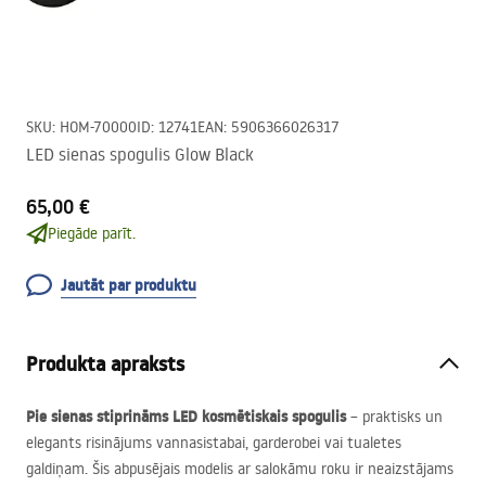
SKU
:
HOM-70000
ID
:
12741
EAN
:
5906366026317
LED sienas spogulis Glow Black
65,00 €
Piegāde parīt.
Jautāt par produktu
Produkta apraksts
Pie sienas stiprināms
LED
kosmētiskais spogulis
– praktisks un
elegants risinājums vannasistabai, garderobei vai tualetes
galdiņam. Šis abpusējais modelis ar salokāmu roku ir neaizstājams