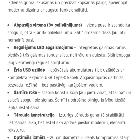
ikdienas grima, skūšanās un precīzas kopšanas palīgs, apvienojot
modernu dizainu ar augstu funkcionalitāti.
Abpusēja virsma (3× palielinājums)
– viena puse ir standarta
spogulis, otra – ar 3× palielinājumu. 360° grozāms disks ļauj ātri
nomainīt pusi.
Regulējams
LED
apgaismojums
– integrētais gaismas rāmis
piedāvā trīs gaismas toņus: siltu, neitrālu un aukstu. Skārienpoga
ļauj vienmērīgi regulēt spilgtumu.
Ērta
USB
uzlāde
– iebūvētais akumulators tiek uzlādēts ar
komplektā iekļauto
USB
Type-C kabeli. Apgaismojums darbojas
bezvadu režīmā – bez pastāvīgi karājošiem vadiem.
Šarnīra roka
– stabilā konstrukcija ļauj pietuvināt, attālināt un
salocīt spoguli pie sienas. Šarnīri nodrošina pilnīgu brīvību ideālā
leņķa iestatīšanai.
Tērauda konstrukcija
– izturīgs tērauds garantē stabilitāti
lietošanas laikā, bet estētiskā apdare piešķir modernu, elegantu
raksturu.
Optimāls izmērs
– 20 cm diametrs ir ideāls kompromiss starp