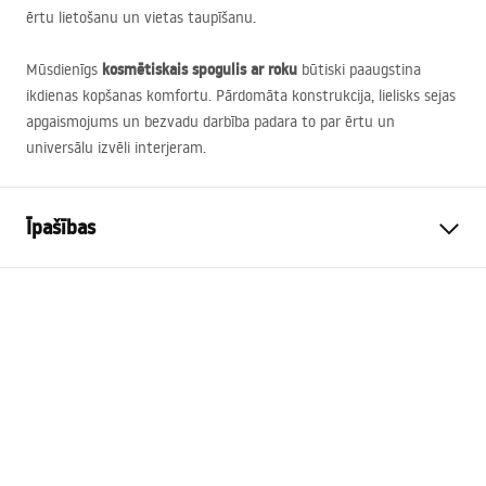
ērtu lietošanu un vietas taupīšanu.
kosmētiskais spogulis ar roku
Mūsdienīgs
būtiski paaugstina
ikdienas kopšanas komfortu. Pārdomāta konstrukcija, lielisks sejas
apgaismojums un bezvadu darbība padara to par ērtu un
universālu izvēli interjeram.
Īpašības
Augstums
300
mm
Platums
430
mm
Dziļums
30
mm
LED apgaismojums
Jā
Rāmis
Jā
Rāmja krāsa
Melns