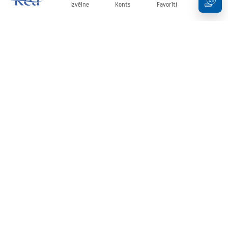
Izvēlne
Konts
Favorīti
Grozs
Biļetens
Esiet informēti par jaunumiem un akcijām!
Pierakstīties
Ievadot un apstiprinot savus datus, jūs piekrītat saņemt biļetenu
saskaņā ar noteikumiem, kas noteikti
Noteikumos
.