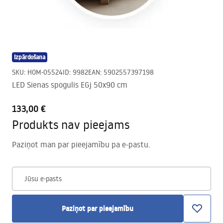
Izpārdošana
SKU
:
HOM-05524
ID
:
9982
EAN
:
5902557397198
LED Sienas spogulis EGj 50x90 cm
133,00 €
Produkts nav pieejams
Paziņot man par pieejamību pa e-pastu.
Jūsu e-pasts
Paziņot par pieejamību