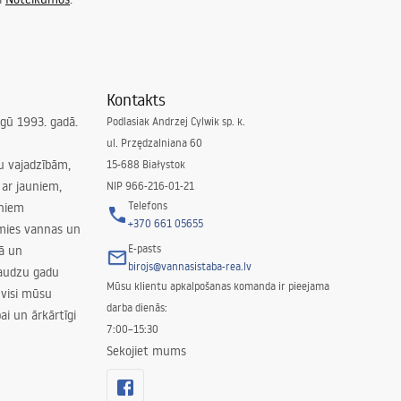
Kontakts
irgū 1993. gadā.
Podlasiak Andrzej Cylwik sp. k.
ul. Przędzalniana 60
su vajadzībām,
15-688 Białystok
ar jauniem,
NIP 966-216-01-21
Telefons
rniem
+370 661 05655
amies vannas un
E-pasts
nā un
birojs@vannasistaba-rea.lv
daudzu gadu
Mūsu klientu apkalpošanas komanda ir pieejama
 visi mūsu
darba dienās:
ai un ārkārtīgi
7:00–15:30
Sekojiet mums