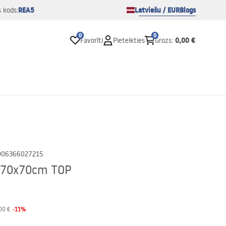
REA5
Latviešu / EUR
Blogs
s kods:
0
0
0,00 €
Favorīti
Pieteikties
Grozs
:
906366027215
s 70x70cm TOP
-
11
%
00 €