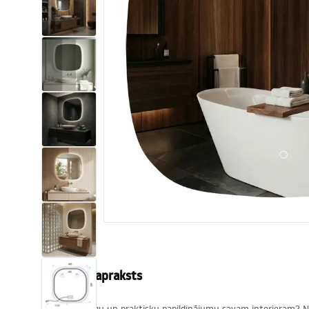
Tualetes
Izlietnes
Vannas un ekrāni
Vannas istabas jaucējkrāni
Vannas istabas dušas
Virtuve
Vannas istabas piederumi
Produkta apraksts