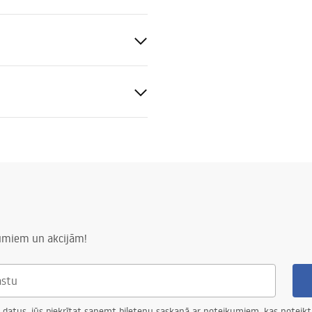
tijas noteikumi
nty_Terms_and_Conditions_
ors_-_24.pdf
a
numiem un akcijām!
 datus, jūs piekrītat saņemt biļetenu saskaņā ar noteikumiem, kas noteikt