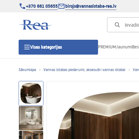
+370 661 05655
birojs@vannasistaba-rea.lv
PREMIUM
Jaunumi
Bes
Visas kategorijas
Sākumlapa
Vannas istabas piederumi, aksesuāri vannas istabai
Van
Dušas kabīnes
Dušas durvis
Vannas istabas dušas paliktņi
Lineāras dušas notekas