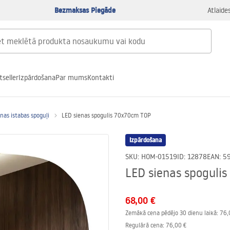
Bezmaksas Piegāde
Atlaide
tseller
Izpārdošana
Par mums
Kontakti
nas istabas spoguļi
LED sienas spogulis 70x70cm TOP
Izpārdošana
SKU
:
HOM-01519
ID
:
12878
EAN
:
5
LED sienas spoguli
68,00 €
Zemākā cena pēdējo 30 dienu laikā:
76,
Regulārā cena
:
76,00 €