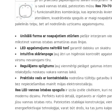
Meklējat stilīgu un praktisku papildinājumu savam interjeram? N
Rea 70×7
mūsdienīgumu savā vannas istabā, pateicoties mūsu
ideāla stila un funkcionalitātes kombinācija, kas iepriecinās ikvie
labākajiem materiāliem, kvadrātveida spogulis ar maigi noapaļoti
palielinās telpu, bet arī nodrošinās uzticamu apgaismojumu.
Unikālā forma ar noapaļotiem stūriem
piešķir interjeram vie
mīkstinot vannas istabas armatūras asas līnijas.
LED
apgaismojums neitrālā tonī
garantē dabisku un skaidru 
Intuitīva skārienpoga
ļauj ātri un higiēniski kontrolēt apgai
virsmu nevainojami tīru.
Regulējams spilgtums
ļauj vienmērīgi pielāgot gaismas intensit
relaksējošu noskaņu vakara vannas laikā.
Praktisks vads ar kontaktdakšu
nodrošina tūlītēju gatavību 
bez nepieciešamības mainīt mājas elektroinstalāciju.
Rea
LED
vannas istabas spogulis
ir izcila izvēle cilvēkiem, kuri
modernu dizainu. Perfekts katrā detaļā, izgatavots ar rūpēm par 
jūsu vannas istabas rotu. Pateicoties stabilajai konstrukcijai, vi
energoefektīvajai tehnoloģijai, varat būt drošs, ka tas jums kalpo