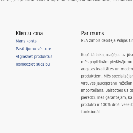
Klientu zona
Par mums
REA zīmols debitēja Polijas t
Mans konts
Pasūtījumu vēsture
Kopš tā laika, reaģējot uz jū
Atgrieziet produktus
mēs papildinām piedāvājumu 
Iesniedziet sūdzību
augstas kvalitātes un mode
produktiem. Mēs specializēj
virtuves jaucējkrānu ražoša
importēšanā. Balstoties uz 
pieredzi, mēs garantējam, ka
produkti ir 100% droši veselīb
funkcionāli.