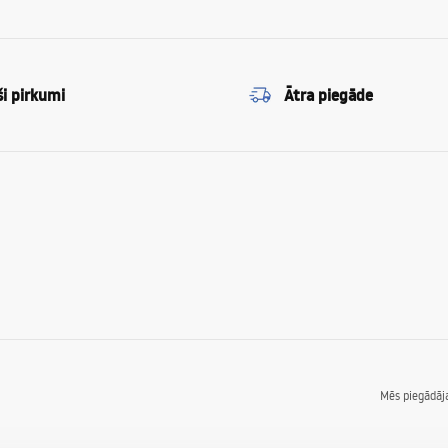
ši pirkumi
Ātra piegāde
Mēs piegādā