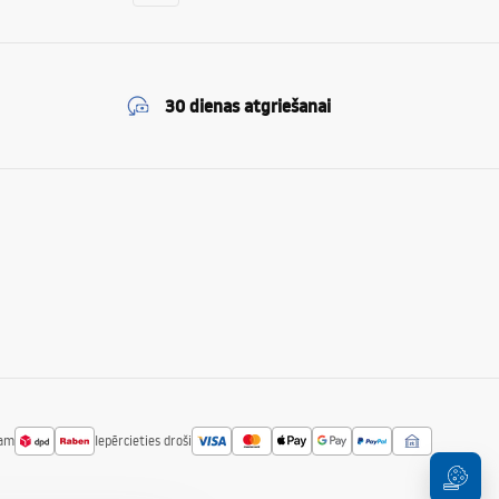
30 dienas atgriešanai
jam
Iepērcieties droši