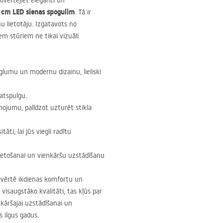
ovērtējiet eleganci un
0 cm
LED
sienas spogulim
. Tā ir
nu lietotāju. Izgatavots no
em stūriem ne tikai vizuāli
glumu un modernu dizainu, lieliski
atspulgu.
smojumu, palīdzot uzturēt stikla
āti, lai jūs viegli radītu
lietošanai un vienkāršu uzstādīšanu
 novērtē ikdienas komfortu un
visaugstāko kvalitāti, tas kļūs par
enkāršajai uzstādīšanai un
s ilgus gadus.