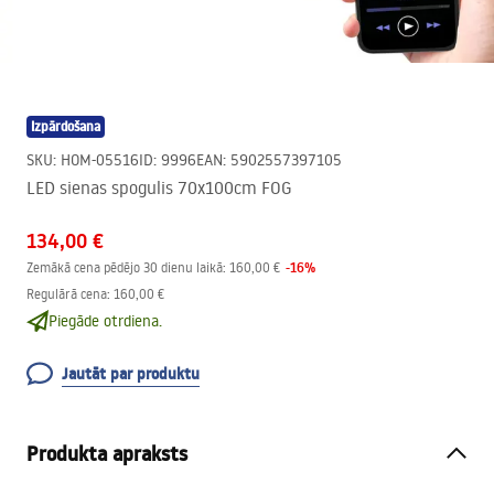
Izpārdošana
SKU
:
HOM-05516
ID
:
9996
EAN
:
5902557397105
LED sienas spogulis 70x100cm FOG
134,00 €
-
16
%
Zemākā cena pēdējo 30 dienu laikā:
160,00 €
Regulārā cena
:
160,00 €
Piegāde otrdiena.
Jautāt par produktu
Produkta apraksts