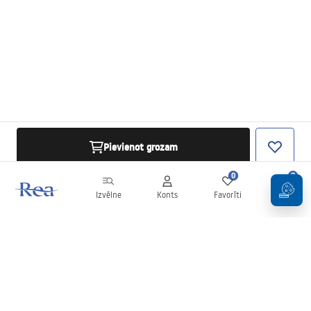
Pievienot grozam
0
0
Izvēlne
Konts
Favorīti
Grozs
Biļetens
Esiet informēti par jaunumiem un akcijām!