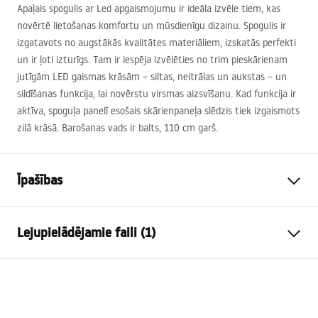
Apaļais spogulis ar Led apgaismojumu ir ideāla izvēle tiem, kas
novērtē lietošanas komfortu un mūsdienīgu dizainu. Spogulis ir
izgatavots no augstākās kvalitātes materiāliem, izskatās perfekti
un ir ļoti izturīgs. Tam ir iespēja izvēlēties no trim pieskārienam
jutīgām
LED
gaismas krāsām – siltas, neitrālas un aukstas – un
sildīšanas funkcija, lai novērstu virsmas aizsvīšanu. Kad funkcija ir
aktīva, spoguļa panelī esošais skārienpaneļa slēdzis tiek izgaismots
zilā krāsā. Barošanas vads ir balts, 110 cm garš.
Īpašības
Augstums
700
mm
Lejupielādējamie faili (1)
Platums
1000
mm
Dziļums
20
mm
manual mirror led
LED apgaismojums
Jā
manual mirror led.pdf
Rāmis
Nē