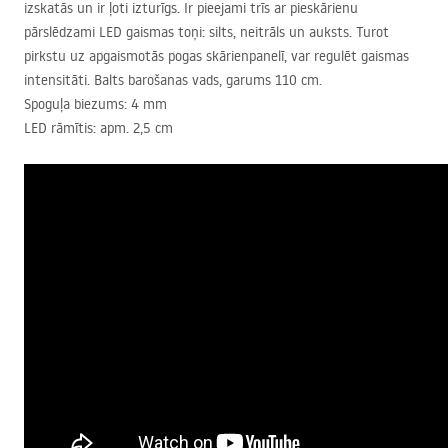
izskatās un ir ļoti izturīgs. Ir pieejami trīs ar pieskārienu
pārslēdzami
LED
gaismas toņi: silts, neitrāls un auksts. Turot
pirkstu uz apgaismotās pogas skārienpanelī, var regulēt gaismas
intensitāti. Balts barošanas vads, garums 110 cm.
Spoguļa biezums: 4 mm
LED
rāmītis: apm. 2,5 cm