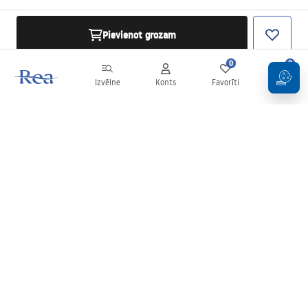
Pievienot grozam
0
0
Izvēlne
Konts
Favorīti
Grozs
Biļetens
Esiet informēti par jaunumiem un akcijām!
Pierakstīties
Ievadot un apstiprinot savus datus, jūs piekrītat saņemt biļetenu
saskaņā ar noteikumiem, kas noteikti
Noteikumos
.