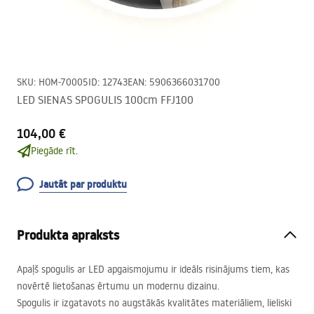
SKU
:
HOM-70005
ID
:
12743
EAN
:
5906366031700
LED SIENAS SPOGULIS 100cm FFJ100
104,00 €
Piegāde rīt.
Jautāt par produktu
Produkta apraksts
Apaļš spogulis ar
LED
apgaismojumu ir ideāls risinājums tiem, kas
novērtē lietošanas ērtumu un modernu dizainu.
Spogulis ir izgatavots no augstākās kvalitātes materiāliem, lieliski