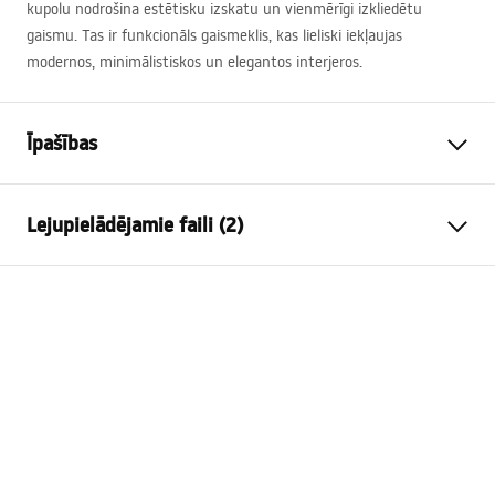
kupolu nodrošina estētisku izskatu un vienmērīgi izkliedētu
gaismu. Tas ir funkcionāls gaismeklis, kas lieliski iekļaujas
modernos, minimālistiskos un elegantos interjeros.
Īpašības
Modelis
APP1856-1W BLACK
Lejupielādējamie faili (2)
Lampas veids
Sienas lampa
Garums (mm)
800
mm
Warunki bezpieczeństwa
Platums (mm)
75
mm
WARUNKI BEZPIECZENSTWA LAMPY.pdf
Augstums (mm)
50
mm
Enerģijas padeve
Elektrotīkls ~ 220 V - ~ 240 V
APP1856-1W
Konstrukcijas materiāls
metāls, plastmasa
MANUAL_APP1856-1W.pdf
Gaismas plūsma
501 - 1000 lm
Lampas krāsa
melns