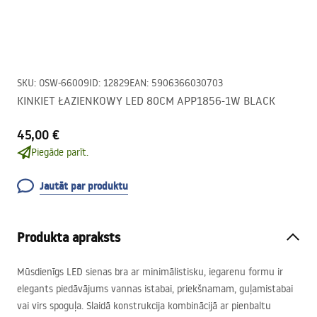
SKU
:
OSW-66009
ID
:
12829
EAN
:
5906366030703
KINKIET ŁAZIENKOWY LED 80CM APP1856-1W BLACK
45,00 €
Piegāde parīt.
Jautāt par produktu
Produkta apraksts
Mūsdienīgs
LED
sienas bra ar minimālistisku, iegarenu formu ir
elegants piedāvājums vannas istabai, priekšnamam, guļamistabai
vai virs spoguļa. Slaidā konstrukcija kombinācijā ar pienbaltu