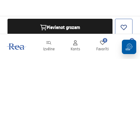
Pievienot grozam
0
0
Izvēlne
Konts
Favorīti
Grozs
Biļetens
Esiet informēti par jaunumiem un akcijām!
Pierakstīties