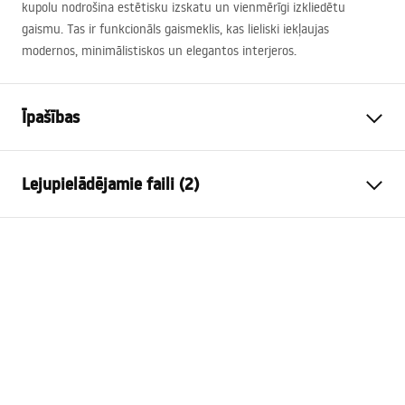
kupolu nodrošina estētisku izskatu un vienmērīgi izkliedētu
gaismu. Tas ir funkcionāls gaismeklis, kas lieliski iekļaujas
modernos, minimālistiskos un elegantos interjeros.
Īpašības
Modelis
APP1854-1W BLACK
Lejupielādējamie faili (2)
Lampas veids
Sienas lampa
Garums (mm)
400
mm
Warunki bezpieczeństwa
Platums (mm)
75
mm
WARUNKI BEZPIECZENSTWA LAMPY.pdf
Augstums (mm)
50
mm
Enerģijas padeve
Elektrotīkls ~ 220 V - ~ 240 V
APP1854-1W
Konstrukcijas materiāls
metāls, plastmasa
MANUAL_APP1854-1W.pdf
Gaismas plūsma
0 - 500 lm
Lampas krāsa
melns