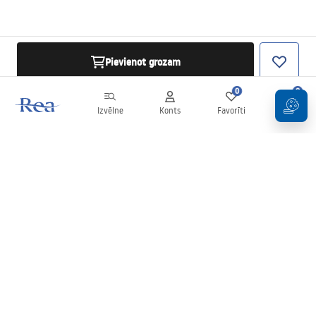
Pievienot grozam
0
0
Izvēlne
Konts
Favorīti
Grozs
Biļetens
Esiet informēti par jaunumiem un akcijām!
Pierakstīties