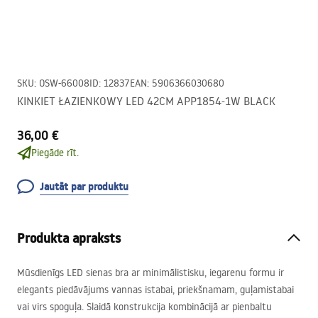
SKU
:
OSW-66008
ID
:
12837
EAN
:
5906366030680
KINKIET ŁAZIENKOWY LED 42CM APP1854-1W BLACK
36,00 €
Piegāde rīt.
Jautāt par produktu
Produkta apraksts
Mūsdienīgs
LED
sienas bra ar minimālistisku, iegarenu formu ir
elegants piedāvājums vannas istabai, priekšnamam, guļamistabai
vai virs spoguļa. Slaidā konstrukcija kombinācijā ar pienbaltu