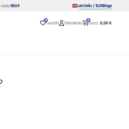
REA5
Latviešu / EUR
Blogs
s kods:
0
0
0,00 €
Favorīti
Pieteikties
Grozs
:
?