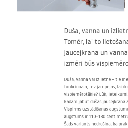
Tualetes
Izlietnes
Duša, vanna un izliet
Vannas un ekrāni
Tomēr, lai to lietošan
jaucējkrāna un vanna
Vannas istabas jaucējkrāni
izmēri būs vispiemēro
Vannas istabas dušas
Duša, vanna vai izlietne – tie ir
funkcionāla, tev jārūpējas, lai 
Virtuve
vispiemērotākie? Lūk, ieteikumi
Kādam jābūt dušas jaucējkrāna
Vannas istabas piederumi
Vispirms uzstādīšanas augstumu 
augstums ir 110–130 centimetru,
Šāds variants nodrošina, ka prakt