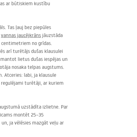
onas ar būtiskiem kustību
āls. Tas ļauj bez piepūles
ā
vannas jaucējkrāns
jāuzstāda
 centimetriem no grīdas.
ēs arī turētājs dušas klausulei
izmantot lietus dušas iespējas un
etotāja nosaka telpas augstums.
Atceries: labi, ja klausule
 regulējami turētāji, ar kuriem
augstumā uzstādīta izlietne. Par
teicams montēt 25–35
 un, ja vēlēsies mazgāt veļu ar