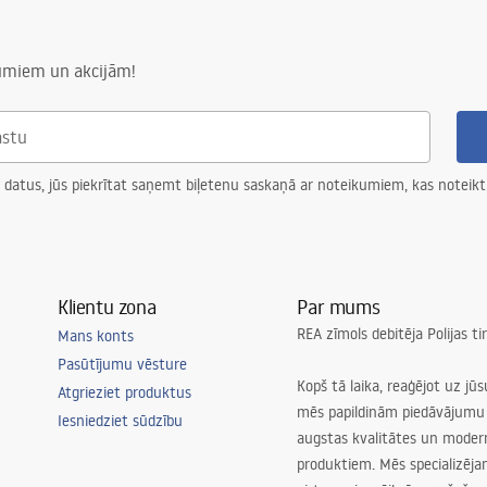
numiem un akcijām!
 datus, jūs piekrītat saņemt biļetenu saskaņā ar noteikumiem, kas noteikt
Klientu zona
Par mums
REA zīmols debitēja Polijas t
Mans konts
Pasūtījumu vēsture
Kopš tā laika, reaģējot uz jū
Atgrieziet produktus
mēs papildinām piedāvājumu 
Iesniedziet sūdzību
augstas kvalitātes un mode
produktiem. Mēs specializēj