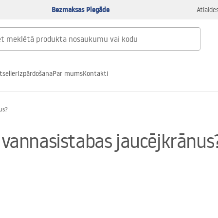
Bezmaksas Piegāde
Atlaide
tseller
Izpārdošana
Par mums
Kontakti
us?
annasistabas jaucējkrānus