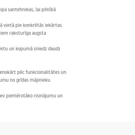
pa santehnikas, lai pilnībā
ā vietā pie konkrētās iekārtas.
ā tiem raksturīga augsta
aspektu un kopumā sniedz daudz
lvenokārt pēc funkcionalitātes un
umu no grīdas mājinieku
s sev piemērotāko risinājumu un