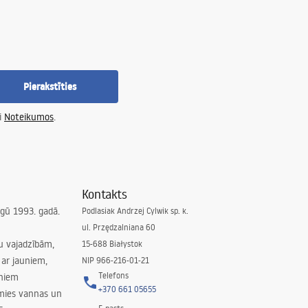
Pierakstīties
i
Noteikumos
.
Kontakts
irgū 1993. gadā.
Podlasiak Andrzej Cylwik sp. k.
ul. Przędzalniana 60
su vajadzībām,
15-688 Białystok
ar jauniem,
NIP 966-216-01-21
Telefons
rniem
+370 661 05655
amies vannas un