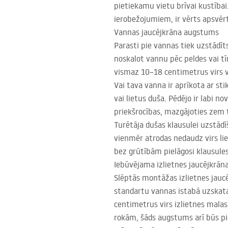
pietiekamu vietu brīvai kustībai
ierobežojumiem, ir vērts apsvē
Vannas jaucējkrāna augstums
Parasti pie vannas tiek uzstādīts
noskalot vannu pēc peldes vai tī
vismaz 10–18 centimetrus virs v
Vai tava vanna ir aprīkota ar sti
vai lietus duša. Pēdējo ir labi 
priekšrocības, mazgājoties zem t
Turētāja dušas klausulei uzstād
vienmēr atrodas nedaudz virs lie
bez grūtībām pielāgosi klausul
Iebūvējama izlietnes jaucējkrān
Slēptās montāžas izlietnes jaucē
standartu vannas istabā uzskat
centimetrus virs izlietnes malas.
rokām, šāds augstums arī būs p