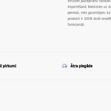
virtuves jaucējkrānu ražoša
importēšanā. Balstoties uz 
pieredzi, mēs garantējam, ka
produkti ir 100% droši veselīb
funkcionāli.
ši pirkumi
Ātra piegāde