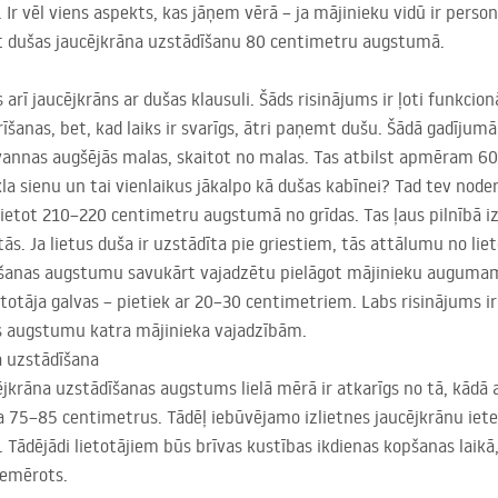
. Ir vēl viens aspekts, kas jāņem vērā – ja mājinieku vidū ir pers
rt dušas jaucējkrāna uzstādīšanu 80 centimetru augstumā.
 arī jaucējkrāns ar dušas klausuli. Šāds risinājums ir ļoti funkcion
rīšanas, bet, kad laiks ir svarīgs, ātri paņemt dušu. Šādā gadījum
annas augšējās malas, skaitot no malas. Tas atbilst apmēram 60
kla sienu un tai vienlaikus jākalpo kā dušas kabīnei? Tad tev noder
novietot 210–220 centimetru augstumā no grīdas. Tas ļaus pilnībā 
ās. Ja lietus duša ir uzstādīta pie griestiem, tās attālumu no li
īšanas augstumu savukārt vajadzētu pielāgot mājinieku augumam. 
totāja galvas – pietiek ar 20–30 centimetriem. Labs risinājums ir
es augstumu katra mājinieka vajadzībām.
a uzstādīšana
jkrāna uzstādīšanas augstums lielā mērā ir atkarīgs no tā, kādā 
a 75–85 centimetrus. Tādēļ iebūvējamo izlietnes jaucējkrānu ie
 Tādējādi lietotājiem būs brīvas kustības ikdienas kopšanas laikā,
iemērots.