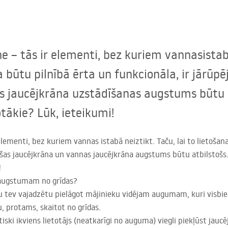
ne – tās ir elementi, bez kuriem vannasist
a būtu pilnībā ērta un funkcionāla, ir jārūpēj
s jaucējkrāna uzstādīšanas augstums būtu a
tākie? Lūk, ieteikumi!
 elementi, bez kuriem vannas istabā neiztikt. Taču, lai to lietoša
dušas jaucējkrāna un vannas jaucējkrāna augstums būtu atbilstošs.
!
 augstumam no grīdas?
tev vajadzētu pielāgot mājinieku vidējam augumam, kuri visbiež
 protams, skaitot no grīdas.
iski ikviens lietotājs (neatkarīgi no auguma) viegli piekļūst jauc