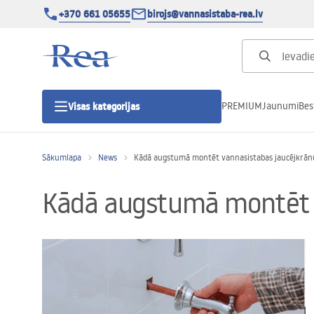
+370 661 05655
birojs@vannasistaba-rea.lv
PREMIUM
Jaunumi
Bes
Visas kategorijas
Sākumlapa
News
Kādā augstumā montēt vannasistabas jaucējkrān
Dušas kabīnes
Kādā augstumā montēt v
Dušas durvis
Vannas istabas dušas paliktņi
Lineāras dušas notekas