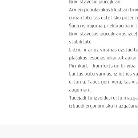
Brīvi stāvošie jaucējkrāni
Arvien populārākas kļūst arī brī
izmantotu tās estētisko potenciā
Šāda risinājuma priekšrocība ir 
Brīvi stāvošos jaucējkrānus izceļ 
stabilitāte.
Līdzīgi ir ar uz virsmas uzstādī
plašākas iespējas iekārtot apkār
Pirmkārt – komforts un brīvība
Lai tas būtu vannas, izlietnes va
ērtuma. Tāpēc ņem vērā, kas vi
augumam.
Tādējādi tu izveidosi ērtu mazgā
izbaudi ergonomisku mazgāšanā