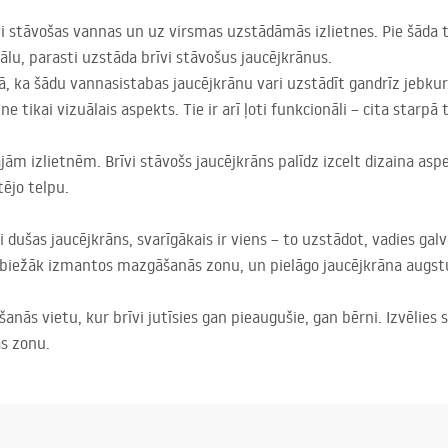
vi stāvošas vannas un uz virsmas uzstādāmās izlietnes. Pie šāda ti
lu, parasti uzstāda brīvi stāvošus jaucējkrānus.
tā, ka šādu vannasistabas jaucējkrānu vari uzstādīt gandrīz jebkur
ne tikai vizuālais aspekts. Tie ir arī ļoti funkcionāli – cita starp
tajām izlietnēm. Brīvi stāvošs jaucējkrāns palīdz izcelt dizaina 
tējo telpu.
i dušas jaucējkrāns, svarīgākais ir viens – to uzstādot, vadies ga
sbiežāk izmantos mazgāšanās zonu, un pielāgo jaucējkrāna augst
šanās vietu, kur brīvi jutīsies gan pieaugušie, gan bērni. Izvēlie
s zonu.