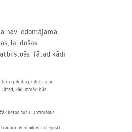
aba nav iedomājama.
as, lai dušas
tbilstošs. Tātad kādi
na būtu pilnībā praktiska un
 Tātad, kādi izmēri būs
āk lietos dušu. Optimālais
ējkrānam. Vienlaikus tu iegūsti