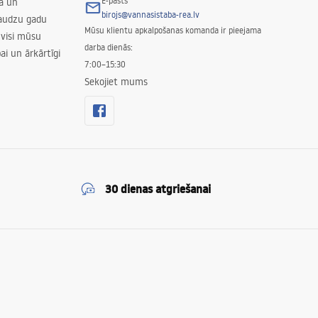
E-pasts
nā un
birojs@vannasistaba-rea.lv
daudzu gadu
Mūsu klientu apkalpošanas komanda ir pieejama
 visi mūsu
darba dienās:
ai un ārkārtīgi
7:00–15:30
Sekojiet mums
30 dienas atgriešanai