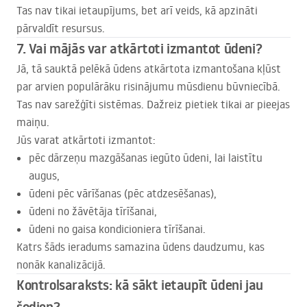
Tas nav tikai ietaupījums, bet arī veids, kā apzināti
pārvaldīt resursus.
7. Vai mājās var atkārtoti izmantot ūdeni?
Jā, tā sauktā pelēkā ūdens atkārtota izmantošana kļūst
par arvien populārāku risinājumu mūsdienu būvniecībā.
Tas nav sarežģīti sistēmas. Dažreiz pietiek tikai ar pieejas
maiņu.
Jūs varat atkārtoti izmantot:
pēc dārzeņu mazgāšanas iegūto ūdeni, lai laistītu
augus,
ūdeni pēc vārīšanas (pēc atdzesēšanas),
ūdeni no žāvētāja tīrīšanai,
ūdeni no gaisa kondicioniera tīrīšanai.
Katrs šāds ieradums samazina ūdens daudzumu, kas
nonāk kanalizācijā.
Kontrolsaraksts: kā sākt ietaupīt ūdeni jau