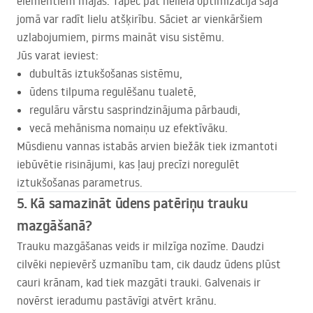
elementiem mājās. Tāpēc pat neliela optimizācija šajā
jomā var radīt lielu atšķirību. Sāciet ar vienkāršiem
uzlabojumiem, pirms maināt visu sistēmu.
Jūs varat ieviest:
dubultās iztukšošanas sistēmu,
ūdens tilpuma regulēšanu tualetē,
regulāru vārstu sasprindzinājuma pārbaudi,
vecā mehānisma nomaiņu uz efektīvāku.
Mūsdienu vannas istabās arvien biežāk tiek izmantoti
iebūvētie risinājumi, kas ļauj precīzi noregulēt
iztukšošanas parametrus.
5. Kā samazināt ūdens patēriņu trauku
mazgāšanā?
Trauku mazgāšanas veids ir milzīga nozīme. Daudzi
cilvēki nepievērš uzmanību tam, cik daudz ūdens plūst
cauri krānam, kad tiek mazgāti trauki. Galvenais ir
novērst ieradumu pastāvīgi atvērt krānu.