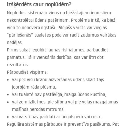
izšķērdēts caur noplūdēm?
Noplūdusi sistēma ir viens no biežākajiem iemesliem
nekontrolētai ūdens patēriņam. Problēma ir tā, ka bieži
vien to nenovēro ilgstoši. Pilējošs vārsts vai vieglas
“pārliešanās” tualetes poda var radīt zudumus vairākas
nedēļas.
Pirms sākat ieguldīt jaunās risinājumos, pārbaudiet
pamatus. Tā ir vienkārša darbība, kas var ātri dot
rezultātus.
Pārbaudiet vispirms:
vai pēc visu krānu aizvēršanas ūdens skaitītājs
joprojām rāda plūsmu,
vai tualetē nav pastāvīga, maiga ūdens kustība,
vai zem izlietnes, pie sifona vai pie veļas mazgājamās
mašīnas nerodas mitrums,
vai vārsti nav pārklāti ar nogulsnēm vai rūsu.
Regulāra sistēmas pārbaude ir preventīvs pasākums. Pat