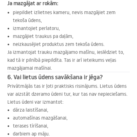
Ja mazgājat ar rokām:
piepildiet izlietnes kameru, nevis mazgājiet zem
tekoša ūdens,
izmantojiet perlatoru,
mazgājiet traukus pa daļām,
neizkausējiet produktus zem tekoša ūdens.
Ja izmantojat trauku mazgājamo mašīnu, ieslēdziet to,
kad tā ir pilnībā piepildīta. Tas ir arī ieteikums veļas
mazgājamai mašīnai.
6. Vai lietus ūdens savākšana ir jēga?
Privātmājās tas ir ļoti praktisks risinājums. Lietus ūdens
var aizstāt dzeramo ūdeni tur, kur tas nav nepieciešams.
Lietus ūdeni var izmantot:
dārza laistīšanai,
automašīnas mazgāšanai,
terases tīrīšanai,
darbiem ap māju.