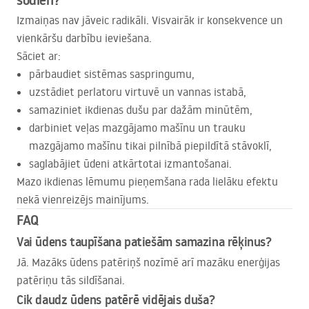
šodien?
Izmaiņas nav jāveic radikāli. Visvairāk ir konsekvence un
vienkāršu darbību ieviešana.
Sāciet ar:
pārbaudiet sistēmas saspringumu,
uzstādiet perlatoru virtuvē un vannas istabā,
samaziniet ikdienas dušu par dažām minūtēm,
darbiniet veļas mazgājamo mašīnu un trauku
mazgājamo mašīnu tikai pilnībā piepildītā stāvoklī,
saglabājiet ūdeni atkārtotai izmantošanai.
Mazo ikdienas lēmumu pieņemšana rada lielāku efektu
nekā vienreizējs mainījums.
FAQ
Vai ūdens taupīšana patiešām samazina rēķinus?
Jā. Mazāks ūdens patēriņš nozīmē arī mazāku enerģijas
patēriņu tās sildīšanai.
Cik daudz ūdens patērē vidējais duša?