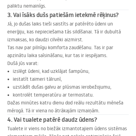
paliktu nemainīgs.
3. Vai īsāks dušs patiešām ietekmē rēķinus?
Jā, jo dušas laiks tieši saistīts ar patērēto ūdeni un
enerģiju, kas nepieciešama tās sildīšanai. Tā ir dubultā
izmaksas, ko daudzi cilvēki aizmirst.
Tas nav par pilnīgu komforta zaudēšanu. Tas ir par
apzinātu laika saīsināšanu, kur tas ir iespējams.
Dušā jūs varat:
izslēgt ūdeni, kad uzklājat šampūnu,
iestatīt taimeri tālrunī,
uzstādīt dušas galvu ar plūsmas ierobežojumu,
kontrolēt temperatūru ar termostatu.
Dažas minūtes katru dienu dod reālu rezultātu mēneša
mērogā. Tā ir viena no ātrākajām izmaiņām.
4. Vai tualete patērē daudz ūdens?
Tualete ir viens no biežāk izmantotajiem ūdens sistēmas