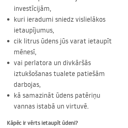
investīcijām,
kuri ieradumi sniedz vislielākos
ietaupījumus,
cik litrus ūdens jūs varat ietaupīt
mēnesī,
vai perlatora un divkāršās
iztukšošanas tualete patiešām
darbojas,
kā samazināt ūdens patēriņu
vannas istabā un virtuvē.
Kāpēc ir vērts ietaupīt ūdeni?