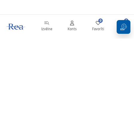
0
0
Izvēlne
Konts
Favorīti
Grozs
Biļetens
Esiet informēti par jaunumiem un akcijām!
Pierakstīties
Ievadot un apstiprinot savus datus, jūs piekrītat saņemt biļetenu
saskaņā ar noteikumiem, kas noteikti
Noteikumos
.