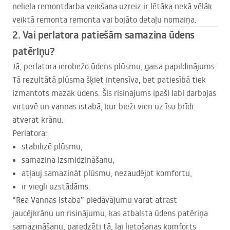
neliela remontdarba veikšana uzreiz ir lētāka nekā vēlāk
veiktā remonta remonta vai bojāto detaļu nomaiņa.
2. Vai perlatora patiešām samazina ūdens
patēriņu?
Jā, perlatora ierobežo ūdens plūsmu, gaisa papildinājums.
Tā rezultātā plūsma šķiet intensīva, bet patiesībā tiek
izmantots mazāk ūdens. Šis risinājums īpaši labi darbojas
virtuvē un vannas istabā, kur bieži vien uz īsu brīdi
atverat krānu.
Perlatora:
stabilizē plūsmu,
samazina izsmidzināšanu,
atļauj samazināt plūsmu, nezaudējot komfortu,
ir viegli uzstādāms.
“Rea Vannas Istaba” piedāvājumu varat atrast
jaucējkrānu un risinājumu, kas atbalsta ūdens patēriņa
samazināšanu, paredzēti tā, lai lietošanas komforts