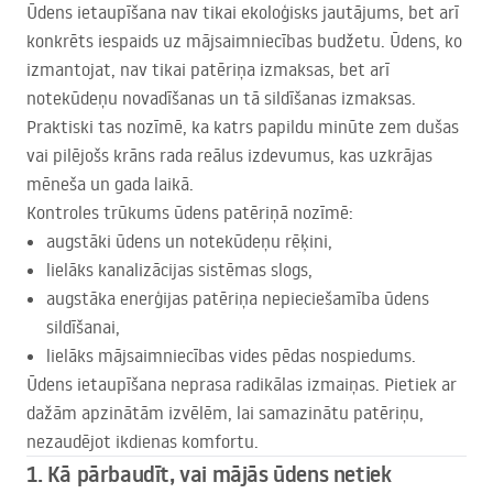
Ūdens ietaupīšana nav tikai ekoloģisks jautājums, bet arī
konkrēts iespaids uz mājsaimniecības budžetu. Ūdens, ko
izmantojat, nav tikai patēriņa izmaksas, bet arī
notekūdeņu novadīšanas un tā sildīšanas izmaksas.
Praktiski tas nozīmē, ka katrs papildu minūte zem dušas
vai pilējošs krāns rada reālus izdevumus, kas uzkrājas
mēneša un gada laikā.
Kontroles trūkums ūdens patēriņā nozīmē:
augstāki ūdens un notekūdeņu rēķini,
lielāks kanalizācijas sistēmas slogs,
augstāka enerģijas patēriņa nepieciešamība ūdens
sildīšanai,
lielāks mājsaimniecības vides pēdas nospiedums.
Ūdens ietaupīšana neprasa radikālas izmaiņas. Pietiek ar
dažām apzinātām izvēlēm, lai samazinātu patēriņu,
nezaudējot ikdienas komfortu.
1. Kā pārbaudīt, vai mājās ūdens netiek