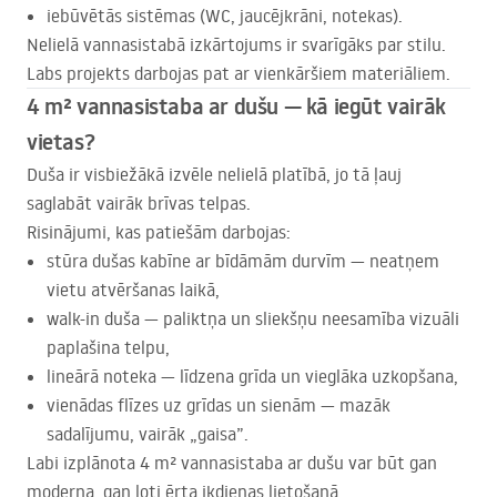
iebūvētās sistēmas (WC, jaucējkrāni, notekas).
Nelielā vannasistabā izkārtojums ir svarīgāks par stilu.
Labs projekts darbojas pat ar vienkāršiem materiāliem.
4 m² vannasistaba ar dušu — kā iegūt vairāk
vietas?
Duša ir visbiežākā izvēle nelielā platībā, jo tā ļauj
saglabāt vairāk brīvas telpas.
Risinājumi, kas patiešām darbojas:
stūra dušas kabīne ar bīdāmām durvīm — neatņem
vietu atvēršanas laikā,
walk-in duša — paliktņa un sliekšņu neesamība vizuāli
paplašina telpu,
lineārā noteka — līdzena grīda un vieglāka uzkopšana,
vienādas flīzes uz grīdas un sienām — mazāk
sadalījumu, vairāk „gaisa”.
Labi izplānota 4 m² vannasistaba ar dušu var būt gan
moderna, gan ļoti ērta ikdienas lietošanā.