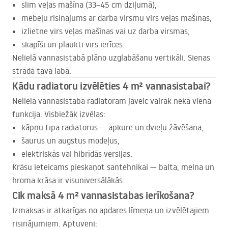
slim veļas mašīna (33–45 cm dziļumā),
mēbeļu risinājums ar darba virsmu virs veļas mašīnas,
izlietne virs veļas mašīnas vai uz darba virsmas,
skapīši un plaukti virs ierīces.
Nelielā vannasistabā plāno uzglabāšanu vertikāli. Sienas
strādā tavā labā.
Kādu radiatoru izvēlēties 4 m² vannasistabai?
Nelielā vannasistabā radiatoram jāveic vairāk nekā viena
funkcija. Visbiežāk izvēlas:
kāpņu tipa radiatorus — apkure un dvieļu žāvēšana,
šaurus un augstus modeļus,
elektriskās vai hibrīdās versijas.
Krāsu ieteicams pieskaņot santehnikai — balta, melna un
hroma krāsa ir visuniversālākās.
Cik maksā 4 m² vannasistabas ierīkošana?
Izmaksas ir atkarīgas no apdares līmeņa un izvēlētajiem
risinājumiem. Aptuveni: