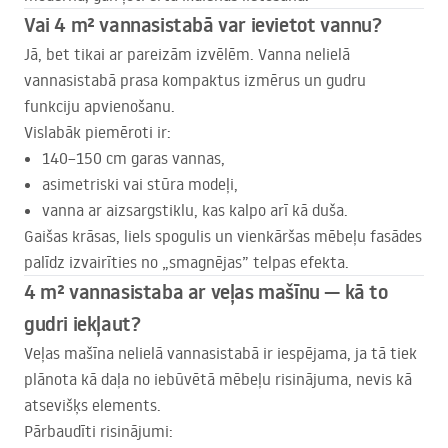
Vai 4 m² vannasistabā var ievietot vannu?
Jā, bet tikai ar pareizām izvēlēm. Vanna nelielā
vannasistabā prasa kompaktus izmērus un gudru
funkciju apvienošanu.
Vislabāk piemēroti ir:
140–150 cm garas vannas,
asimetriski vai stūra modeļi,
vanna ar aizsargstiklu, kas kalpo arī kā duša.
Gaišas krāsas, liels spogulis un vienkāršas mēbeļu fasādes
palīdz izvairīties no „smagnējas” telpas efekta.
4 m² vannasistaba ar veļas mašīnu — kā to
gudri iekļaut?
Veļas mašīna nelielā vannasistabā ir iespējama, ja tā tiek
plānota kā daļa no iebūvētā mēbeļu risinājuma, nevis kā
atsevišķs elements.
Pārbaudīti risinājumi: