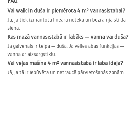
FAQ
Vai walk-in duša ir piemērota 4 m² vannasistabai?
Jā, ja tiek izmantota lineārā noteka un bezrāmja stikla
siena.
Kas mazā vannasistabā ir labāks — vanna vai duša?
Ja galvenais ir telpa — duša. Ja vēlies abas funkcijas —
vanna ar aizsargstiklu.
Vai veļas mašīna 4 m² vannasistabā ir laba ideja?
Jā, ja tā ir iebūvēta un netraucē pārvietošanās zonām.