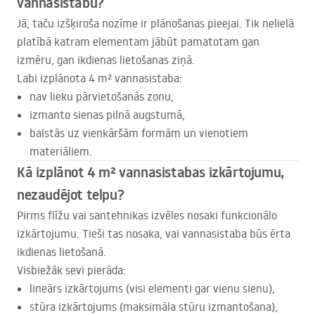
vannasistabu?
Jā, taču izšķiroša nozīme ir plānošanas pieejai. Tik nelielā
platībā katram elementam jābūt pamatotam gan
izmēru, gan ikdienas lietošanas ziņā.
Labi izplānota 4 m² vannasistaba:
nav lieku pārvietošanās zonu,
izmanto sienas pilnā augstumā,
balstās uz vienkāršām formām un vienotiem
materiāliem.
Kā izplānot 4 m² vannasistabas izkārtojumu,
nezaudējot telpu?
Pirms flīžu vai santehnikas izvēles nosaki funkcionālo
izkārtojumu. Tieši tas nosaka, vai vannasistaba būs ērta
ikdienas lietošanā.
Visbiežāk sevi pierāda:
lineārs izkārtojums (visi elementi gar vienu sienu),
stūra izkārtojums (maksimāla stūru izmantošana),