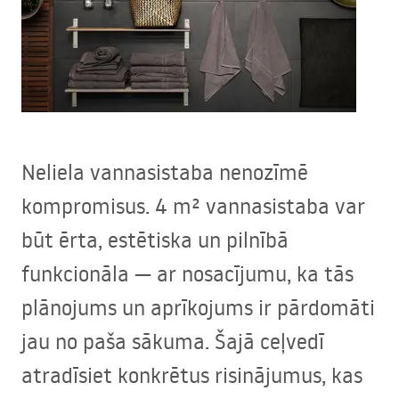
Neliela vannasistaba nenozīmē
kompromisus. 4 m² vannasistaba var
būt ērta, estētiska un pilnībā
funkcionāla — ar nosacījumu, ka tās
plānojums un aprīkojums ir pārdomāti
jau no paša sākuma. Šajā ceļvedī
atradīsiet konkrētus risinājumus, kas