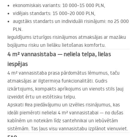
ekonomiskais variants: 10 000–15 000
PLN
,
vidējais standarts: 15 000–20 000
PLN
,
augstāks standarts un individuāli risinājumi: no 25 000
PLN
.
Ieguldījums izturīgos risinājumos atmaksājas ar mazāku
bojājumu risku un lielāku lietošanas komfortu.
4 m² vannasistaba — neliela telpa, lielas
iespējas
4 m² vannasistaba prasa pārdomātus lēmumus, taču
atmaksājas ar ilgtermiņa funkcionalitāti. Gudrs
izkārtojums, kompakts aprīkojums un vienots stils ļauj
izveidot ērtu un estētisku telpu.
Apskati Rea piedāvājumu un izvēlies risinājumus, kas
ideāli piemēroti nelielai 4 m² vannasistabai — no dušas
kabīnēm un notekām līdz santehnikai un iebūvētām
sistēmām. Tas ļaus visu vannasistabu izplānot vienuviet.