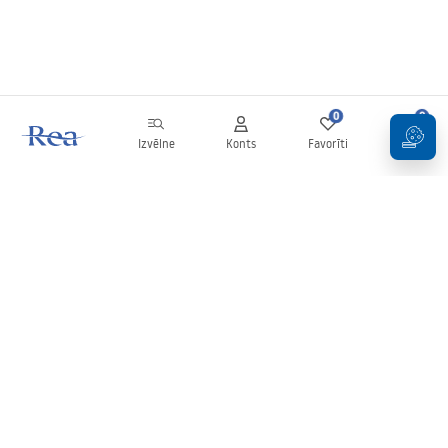
0
0
Izvēlne
Konts
Favorīti
Grozs
Biļetens
Esiet informēti par jaunumiem un akcijām!
Pierakstīties
Ievadot un apstiprinot savus datus, jūs piekrītat saņemt biļetenu