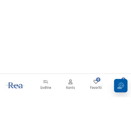
0
0
Izvēlne
Konts
Favorīti
Grozs
Biļetens
Esiet informēti par jaunumiem un akcijām!