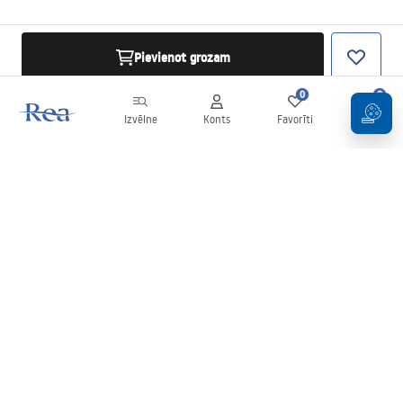
Pievienot grozam
0
0
Izvēlne
Konts
Favorīti
Grozs
Biļetens
Esiet informēti par jaunumiem un akcijām!
Pierakstīties
Ievadot un apstiprinot savus datus, jūs piekrītat saņemt biļetenu