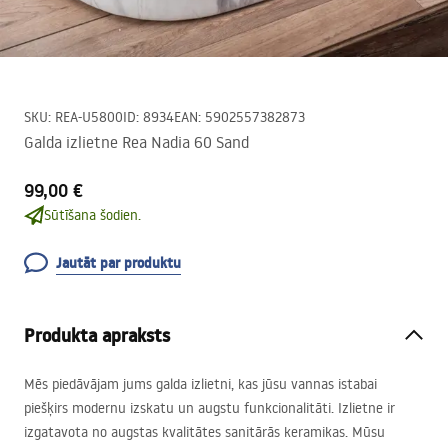
SKU
:
REA-U5800
ID
:
8934
EAN
:
5902557382873
Galda izlietne Rea Nadia 60 Sand
99,00 €
Sūtīšana šodien.
Jautāt par produktu
Produkta apraksts
Mēs piedāvājam jums galda izlietni, kas jūsu vannas istabai
piešķirs modernu izskatu un augstu funkcionalitāti. Izlietne ir
izgatavota no augstas kvalitātes sanitārās keramikas. Mūsu