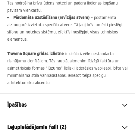
Tas nodrošina brīvu ūdens noteci un padara ikdienas kopšanu
pavisam vienkāršu.
Pārdomāta uzstādīšana (revīzijas atvere)
– postamenta
aizmugurē izvietota speciāla atvere. Tā ļauj brīvi un ērti pieslēgt
sifonu un notekas sistēmu, efektīvi noslēpjot visus tehniskos
elementus.
Travena Square grīdas izlietne
ir ideāla izvēle nestandarta
risinājumu cienītājiem. Tās raupjā, akmenim līdzīgā faktūra un
asimetriskais formas “lūzums” lieliski iederēsies wabi-sabi, lofta vai
minimālisma stila vannasistabās, ienesot telpā spēcīgu
arhitektonisku akcentu.
Īpašības
Uzstādīšanas veids
Brīvi stāvoša
Lejupielādējamie faili (2)
Materiāls
Artificial Stone