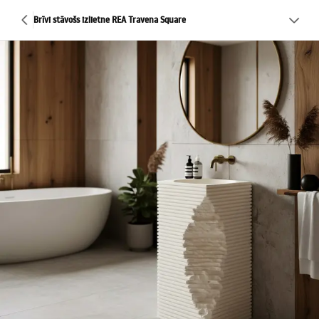
Brīvi stāvošs izlietne REA Travena Square