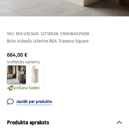
SKU
:
REA-U3534
ID
:
12718
EAN
:
5906366029288
Brīvi stāvošs izlietne REA Travena Square
664,00 €
Izvēlieties variantu
Sūtīšana šodien.
Jautāt par produktu
Produkta apraksts