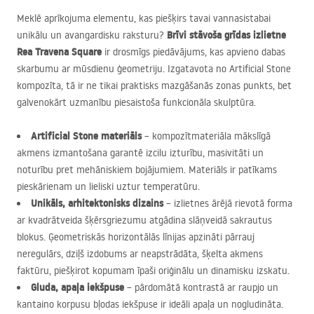
Meklē aprīkojuma elementu, kas piešķirs tavai vannasistabai
Brīvi stāvoša grīdas izlietne
unikālu un avangardisku raksturu?
Rea Travena Square
ir drosmīgs piedāvājums, kas apvieno dabas
skarbumu ar mūsdienu ģeometriju. Izgatavota no Artificial Stone
kompozīta, tā ir ne tikai praktisks mazgāšanās zonas punkts, bet
galvenokārt uzmanību piesaistoša funkcionāla skulptūra.
Artificial Stone materiāls
– kompozītmateriāla mākslīgā
akmens izmantošana garantē izcilu izturību, masivitāti un
noturību pret mehāniskiem bojājumiem. Materiāls ir patīkams
pieskārienam un lieliski uztur temperatūru.
Unikāls, arhitektonisks dizains
– izlietnes ārējā rievotā forma
ar kvadrātveida šķērsgriezumu atgādina slāņveidā sakrautus
blokus. Ģeometriskās horizontālās līnijas apzināti pārrauj
neregulārs, dziļš izdobums ar neapstrādāta, šķelta akmens
faktūru, piešķirot kopumam īpaši oriģinālu un dinamisku izskatu.
Gluda, apaļa iekšpuse
– pārdomātā kontrastā ar raupjo un
kantaino korpusu bļodas iekšpuse ir ideāli apaļa un nogludināta.