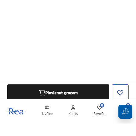
Pievienot grozam
0
0
Izvēlne
Konts
Favorīti
Grozs